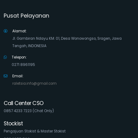
Pusat Pelayanan
Alamat:
Jl. Gambiran Ndayu KM. 01, Desa Wonowongso, Sragen, Jawa
Tengah, INDONESIA
Telepon:
0271 8961195
Email:
raletsia.info@gmail.com
Call Center CSO
0857 4233 7223 (Chat Only)
Stockist
Pengajuan Stokist & Master Stokist